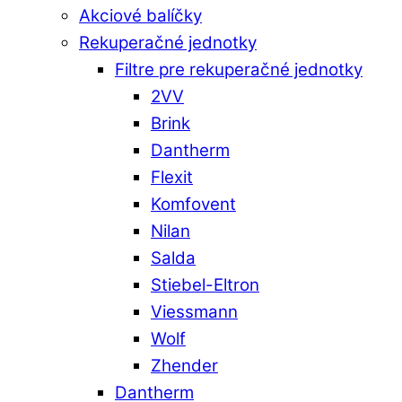
Akciové balíčky
Rekuperačné jednotky
Filtre pre rekuperačné jednotky
2VV
Brink
Dantherm
Flexit
Komfovent
Nilan
Salda
Stiebel-Eltron
Viessmann
Wolf
Zhender
Dantherm