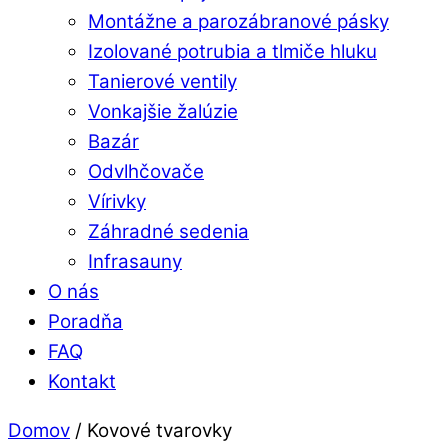
Montážne a parozábranové pásky
Izolované potrubia a tlmiče hluku
Tanierové ventily
Vonkajšie žalúzie
Bazár
Odvlhčovače
Vírivky
Záhradné sedenia
Infrasauny
O nás
Poradňa
FAQ
Kontakt
Close
Domov
/ Kovové tvarovky