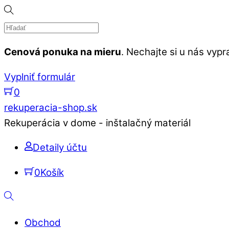
Skip
to
content
Cenová ponuka na mieru
. Nechajte si u nás vy
Vyplniť formulár
0
Menu
rekuperacia-shop.sk
Rekuperácia v dome - inštalačný materiál
Detaily účtu
0
Košík
Hľadať
Obchod