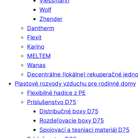
Viessmann
Wolf
Zhender
Dantherm
Flexit
Karino
MELTEM
Wanas
Decentrálne (lokálne) rekuperačné jedn
Plastové rozvody vzduchu pre rodinné domy
Flexibilné hadice z PE
Príslušenstvo D75
Distribučné boxy D75
Rozdeľovacie boxy D75
Spojovací a tesniaci materiál D75