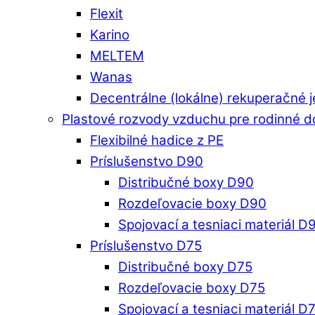
Flexit
Karino
MELTEM
Wanas
Decentrálne (lokálne) rekuperačné 
Plastové rozvody vzduchu pre rodinné 
Flexibilné hadice z PE
Príslušenstvo D90
Distribučné boxy D90
Rozdeľovacie boxy D90
Spojovací a tesniaci materiál D
Príslušenstvo D75
Distribučné boxy D75
Rozdeľovacie boxy D75
Spojovací a tesniaci materiál D