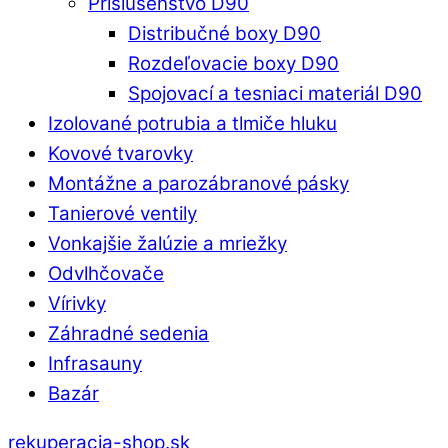
Príslušenstvo D90
Distribučné boxy D90
Rozdeľovacie boxy D90
Spojovací a tesniaci materiál D90
Izolované potrubia a tlmiče hluku
Kovové tvarovky
Montážne a parozábranové pásky
Tanierové ventily
Vonkajšie žalúzie a mriežky
Odvlhčovače
Vírivky
Záhradné sedenia
Infrasauny
Bazár
rekuperacia-shop.sk