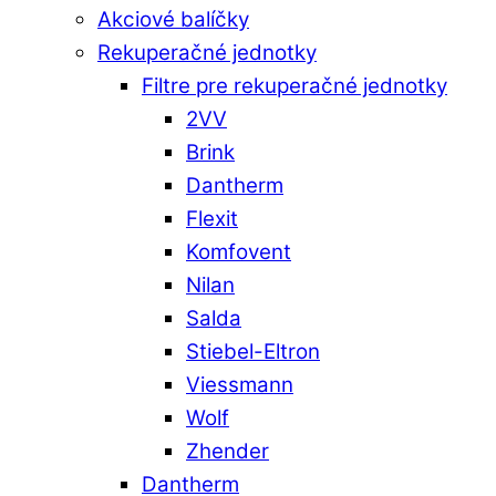
Akciové balíčky
Rekuperačné jednotky
Filtre pre rekuperačné jednotky
2VV
Brink
Dantherm
Flexit
Komfovent
Nilan
Salda
Stiebel-Eltron
Viessmann
Wolf
Zhender
Dantherm