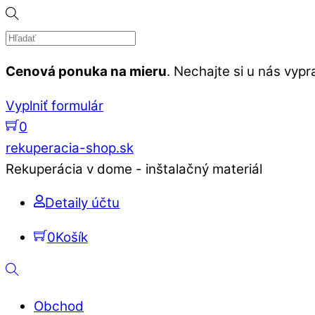
Skip
to
content
Cenová ponuka na mieru
. Nechajte si u nás vy
Vyplniť formulár
0
Menu
rekuperacia-shop.sk
Rekuperácia v dome - inštalačný materiál
Detaily účtu
0
Košík
Hľadať
Obchod