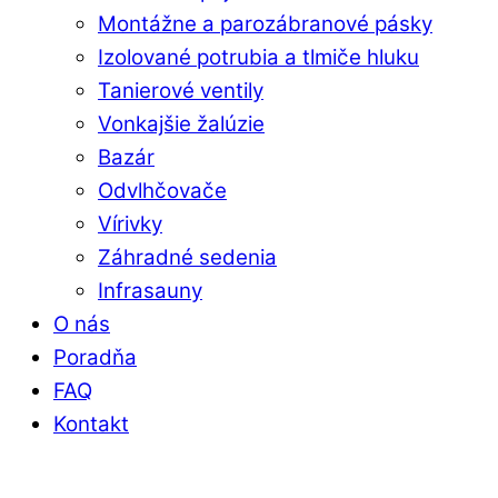
Montážne a parozábranové pásky
Izolované potrubia a tlmiče hluku
Tanierové ventily
Vonkajšie žalúzie
Bazár
Odvlhčovače
Vírivky
Záhradné sedenia
Infrasauny
O nás
Poradňa
FAQ
Kontakt
Close