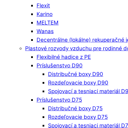
Flexit
Karino
MELTEM
Wanas
Decentrálne (lokálne) rekuperačné 
Plastové rozvody vzduchu pre rodinné 
Flexibilné hadice z PE
Príslušenstvo D90
Distribučné boxy D90
Rozdeľovacie boxy D90
Spojovací a tesniaci materiál D
Príslušenstvo D75
Distribučné boxy D75
Rozdeľovacie boxy D75
Spojovací a tesniaci materiál D