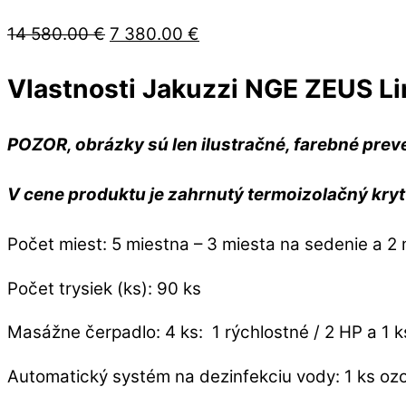
Pôvodná
Aktuálna
14 580.00
€
7 380.00
€
cena
cena
Vlastnosti Jakuzzi NGE ZEUS Li
bola:
je:
14
7
580.00 €.
380.00 €.
POZOR, obrázky sú len ilustračné, farebné preve
V cene produktu je zahrnutý termoizolačný kry
Počet miest: 5 miestna – 3 miesta na sedenie a 
Počet trysiek (ks): 90 ks
Masážne čerpadlo: 4 ks: 1 rýchlostné / 2 HP a 1 
Automatický systém na dezinfekciu vody: 1 ks ozo