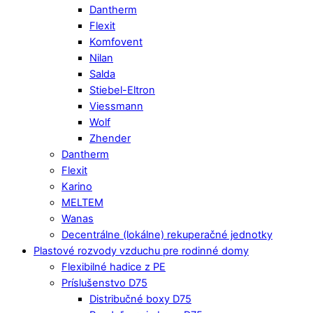
Dantherm
Flexit
Komfovent
Nilan
Salda
Stiebel-Eltron
Viessmann
Wolf
Zhender
Dantherm
Flexit
Karino
MELTEM
Wanas
Decentrálne (lokálne) rekuperačné jednotky
Plastové rozvody vzduchu pre rodinné domy
Flexibilné hadice z PE
Príslušenstvo D75
Distribučné boxy D75