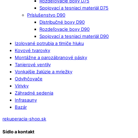
Rozdeľovacie boxy D75
Spojovací a tesniaci materiál D75
Príslušenstvo D90
Distribučné boxy D90
Rozdeľovacie boxy D90
Spojovací a tesniaci materiál D90
Izolované potrubia a tlmiče hluku
Kovové tvarovky
Montážne a parozábranové pásky
Tanierové ventily
Vonkajšie žalúzie a mriežky
Odvlhčovače
Vírivky
Záhradné sedenia
Infrasauny
Bazár
rekuperacia-shop.sk
Sídlo a kontakt