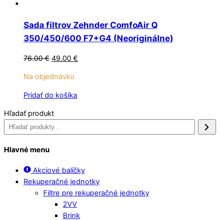
Sada filtrov Zehnder ComfoAir Q
350/450/600 F7+G4 (Neoriginálne)
Pôvodná
Aktuálna
76.00
€
49.00
€
cena
cena
Na objednávku
bola:
je:
76.00 €.
49.00 €.
Pridať do košíka
Hľadať produkt
Hlavné menu
Akciové balíčky
Rekuperačné jednotky
Filtre pre rekuperačné jednotky
2VV
Brink