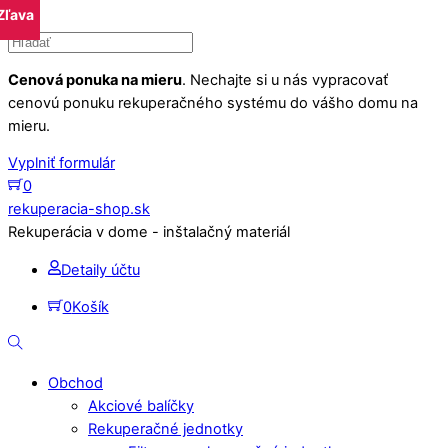
Zľava
Zľava
Zľava
Skip
to
content
Cenová ponuka na mieru
. Nechajte si u nás vypracovať
cenovú ponuku rekuperačného systému do vášho domu na
mieru.
Vyplniť formulár
0
Menu
rekuperacia-shop.sk
Rekuperácia v dome - inštalačný materiál
Detaily účtu
0
Košík
Hľadať
Obchod
Akciové balíčky
Rekuperačné jednotky