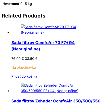
Hmotnosť
0.15 kg
Related
Products
Sada filtrov ComfoAir 70 F7+G4
(Neoriginálne)
Pôvodná
Aktuálna
76.00
€
33.50
€
cena
cena
Na objednávku
bola:
je:
76.00 €.
33.50 €.
Pridať do košíka
Sada filtrov Zehnder ComfoAir 350/500/550