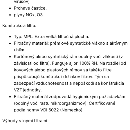
vírusov)
Prchavé častice.
plyny NOx, O3.
Konštrukcia filtra:
Typ: MPL. Extra veľká filtračná plocha.
Filtračný materiál: prémiové syntetické vlákno s aktívnym
uhlím.
Kartónový alebo syntetický rám odolný voči vlhkosti (v
závislosti od filtra). Funguje aj pri 100% RH. Na rozdiel od
kovových alebo plastových rámov sa takéto filtre
prispôsobujú konštrukcii držiakov filtrov. Tým sa
zabezpečí vzduchotesnosť a nepoškodí sa konštrukcia
VZT jednotky.
Filtračný materiál zodpovedá hygienickým požiadavkám
(odolný voči rastu mikroorganizmov). Certifikované
podľa normy VDI 6022 (Nemecko).
Výhody s inými filtrami