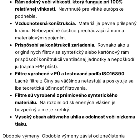
Rám odolný voči vlhkosti, ktorý funguje pri 100%
relatívnej vlhkosti.
Navrhnuté pre vlhké európske
podnebie.
Vzduchotesná konštrukcia.
Materiál je pevne prilepený
k rámu. Nebezpečné častice prechádzajú rámom a
materiálovým spojením.
Prispôsobí sa konštrukcii zariadenia.
Rovnako ako u
originálnych filtrov sa syntetický alebo kartónový rám
prispôsobí konštrukcii ventilačnej jednotky a nepoškodí
ju (najmä EPP plášť).
Filtre vyrobené v EÚ a testované podľa ISO16890.
Lacné filtre z Číny sa väčšinou netestujú a poskytuje sa
iba teoretická účinnosť filtrovania.
Filtre sú vyrobené z prémiového syntetického
materiálu.
Na rozdiel od sklenených vlákien je
bezpečný a nie je krehký.
Vysoký obsah aktívneho uhlia a odolnosť voči nízkemu
tlaku.
Obdobie výmeny: Obdobie výmeny závisí od znečistenia