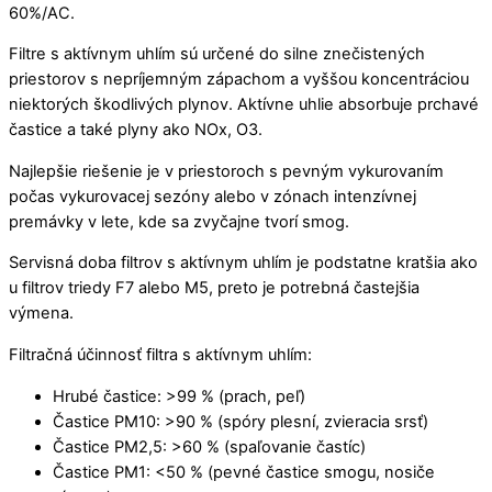
60%/AC.
Filtre s aktívnym uhlím sú určené do silne znečistených
priestorov s nepríjemným zápachom a vyššou koncentráciou
niektorých škodlivých plynov. Aktívne uhlie absorbuje prchavé
častice a také plyny ako NOx, O3.
Najlepšie riešenie je v priestoroch s pevným vykurovaním
počas vykurovacej sezóny alebo v zónach intenzívnej
premávky v lete, kde sa zvyčajne tvorí smog.
Servisná doba filtrov s aktívnym uhlím je podstatne kratšia ako
u filtrov triedy F7 alebo M5, preto je potrebná častejšia
výmena.
Filtračná účinnosť filtra s aktívnym uhlím:
Hrubé častice: >99 % (prach, peľ)
Častice PM10: >90 % (spóry plesní, zvieracia srsť)
Častice PM2,5: >60 % (spaľovanie častíc)
Častice PM1: <50 % (pevné častice smogu, nosiče