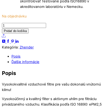
skontrolovať
Testované podľa ISO16890 v
akreditovanom laboratóriu v Nemecku.
Na objednávku
množstvo
Zehnder
Pridať do košíka
ComfoAir
Share
Q
350/450/600
Kategória:
Zhender
1xF7/AC
Popis
Filter
Ďalšie informácie
s
aktívnym
Popis
uhlím
(Zápach)
Vysokokvalitné vzduchové filtre pre vašu dokonalú vnútornú
(Neoriginálne)
klímu!
Vysokoúčinný a kvalitný filter s aktívnym uhlím pre filtráciu
privádzaného vzduchu. Klasifikácia podľa ISO 16890: ePM2,5