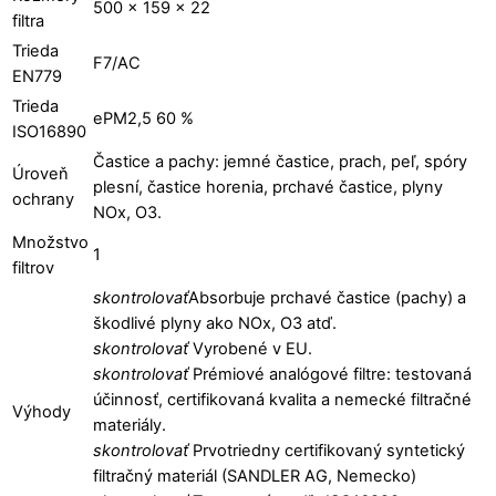
bola:
je:
500 x 159 x 22
filtra
76.00 €.
40.00 €.
Trieda
F7/AC
EN779
Trieda
ePM2,5 60 %
ISO16890
Častice a pachy: jemné častice, prach, peľ, spóry
Úroveň
plesní, častice horenia, prchavé častice, plyny
ochrany
NOx, O3.
Množstvo
1
filtrov
skontrolovať
Absorbuje prchavé častice (pachy) a
škodlivé plyny ako NOx, O3 atď.
skontrolovať
Vyrobené v EU.
skontrolovať
Prémiové analógové filtre: testovaná
účinnosť, certifikovaná kvalita a nemecké filtračné
Výhody
materiály.
skontrolovať
Prvotriedny certifikovaný syntetický
filtračný materiál (SANDLER AG, Nemecko)