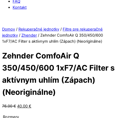
FAQ
Kontakt
Close
Zľava
Menu
Domov
/
Rekuperačné jednotky
/
Filtre pre rekuperačné
jednotky
/
Zhender
/ Zehnder ComfoAir Q 350/450/600
1xF7/AC Filter s aktívnym uhlím (Zápach) (Neoriginálne)
Zehnder ComfoAir Q
350/450/600 1xF7/AC Filter s
aktívnym uhlím (Zápach)
(Neoriginálne)
Pôvodná
Aktuálna
76.00
€
40.00
€
cena
cena
Rozmery