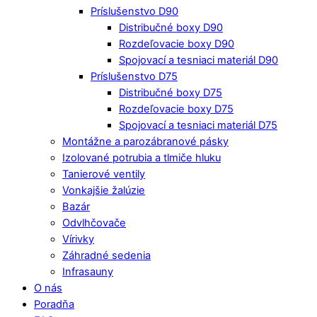
Príslušenstvo D90
Distribučné boxy D90
Rozdeľovacie boxy D90
Spojovací a tesniaci materiál D90
Príslušenstvo D75
Distribučné boxy D75
Rozdeľovacie boxy D75
Spojovací a tesniaci materiál D75
Montážne a parozábranové pásky
Izolované potrubia a tlmiče hluku
Tanierové ventily
Vonkajšie žalúzie
Bazár
Odvlhčovače
Vírivky
Záhradné sedenia
Infrasauny
O nás
Poradňa