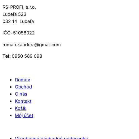
RS-PROFI, s.r.o,
Ľubeľa 523,
032 14 Ľubeľa
IČO: 51058022
roman.kandera@gmail.com
Tel:
0950 589 098
Domov
Obchod
O nás
Kontakt
Košík
Môj účet
Všeobecné obchodné podmienky