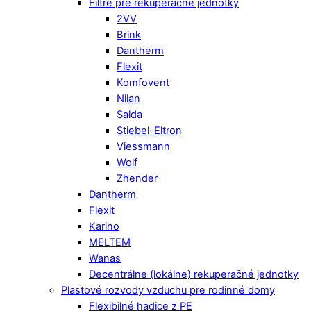
Filtre pre rekuperačné jednotky
2VV
Brink
Dantherm
Flexit
Komfovent
Nilan
Salda
Stiebel-Eltron
Viessmann
Wolf
Zhender
Dantherm
Flexit
Karino
MELTEM
Wanas
Decentrálne (lokálne) rekuperačné jednotky
Plastové rozvody vzduchu pre rodinné domy
Flexibilné hadice z PE