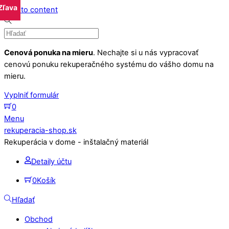
Zľava
Zľava
Zľava
Zľava
Zľava
Zľava
Skip to content
Cenová ponuka na mieru
. Nechajte si u nás vypracovať
cenovú ponuku rekuperačného systému do vášho domu na
mieru.
Vyplniť formulár
0
Menu
rekuperacia-shop.sk
Rekuperácia v dome - inštalačný materiál
Detaily účtu
0
Košík
Hľadať
Obchod