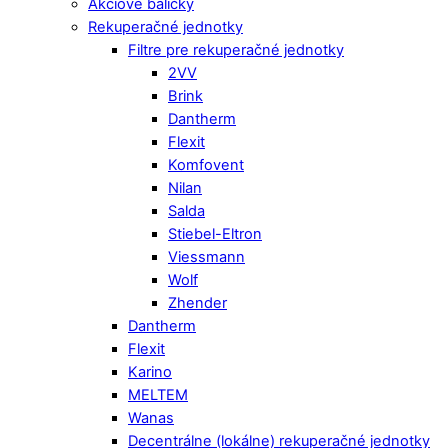
Akciové balíčky
Rekuperačné jednotky
Filtre pre rekuperačné jednotky
2VV
Brink
Dantherm
Flexit
Komfovent
Nilan
Salda
Stiebel-Eltron
Viessmann
Wolf
Zhender
Dantherm
Flexit
Karino
MELTEM
Wanas
Decentrálne (lokálne) rekuperačné jednotky