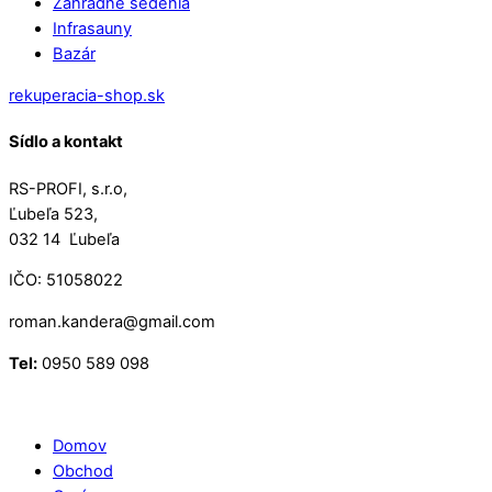
Záhradné sedenia
Infrasauny
Bazár
rekuperacia-shop.sk
Sídlo a kontakt
RS-PROFI, s.r.o,
Ľubeľa 523,
032 14 Ľubeľa
IČO: 51058022
roman.kandera@gmail.com
Tel:
0950 589 098
Domov
Obchod