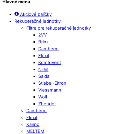
Hlavné menu
Akciové balíčky
Rekuperačné jednotky
Filtre pre rekuperačné jednotky
2VV
Brink
Dantherm
Flexit
Komfovent
Nilan
Salda
Stiebel-Eltron
Viessmann
Wolf
Zhender
Dantherm
Flexit
Karino
MELTEM