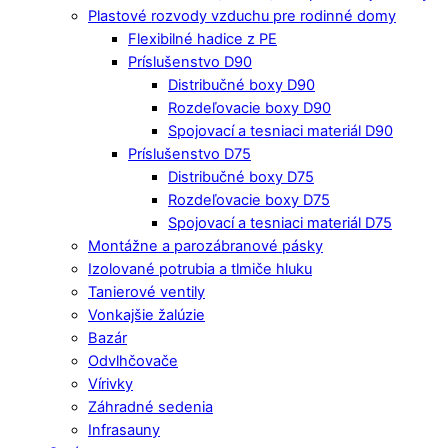
Plastové rozvody vzduchu pre rodinné domy
Flexibilné hadice z PE
Príslušenstvo D90
Distribučné boxy D90
Rozdeľovacie boxy D90
Spojovací a tesniaci materiál D90
Príslušenstvo D75
Distribučné boxy D75
Rozdeľovacie boxy D75
Spojovací a tesniaci materiál D75
Montážne a parozábranové pásky
Izolované potrubia a tlmiče hluku
Tanierové ventily
Vonkajšie žalúzie
Bazár
Odvlhčovače
Vírivky
Záhradné sedenia
Infrasauny