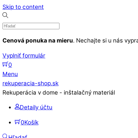
Skip to content
Cenová ponuka na mieru
. Nechajte si u nás vy
Vyplniť formulár
0
Menu
rekuperacia-shop.sk
Rekuperácia v dome - inštalačný materiál
Detaily účtu
0
Košík
Hľadať