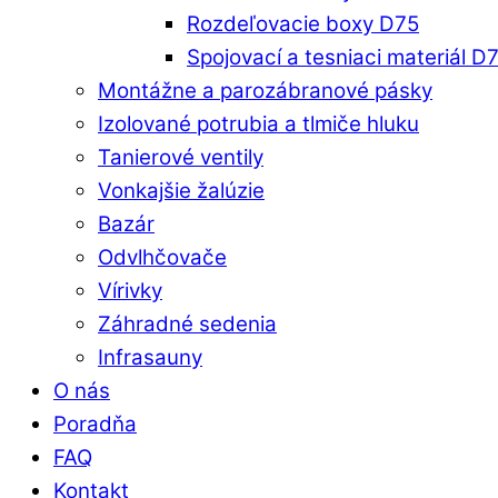
Rozdeľovacie boxy D75
Spojovací a tesniaci materiál D
Montážne a parozábranové pásky
Izolované potrubia a tlmiče hluku
Tanierové ventily
Vonkajšie žalúzie
Bazár
Odvlhčovače
Vírivky
Záhradné sedenia
Infrasauny
O nás
Poradňa
FAQ
Kontakt