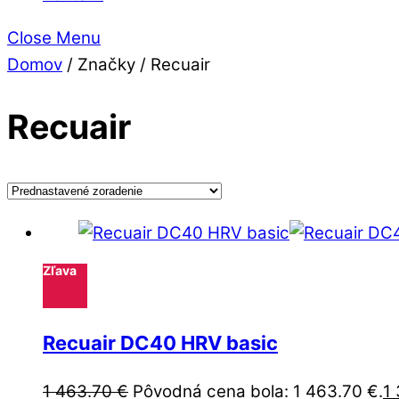
Close Menu
Domov
/ Značky / Recuair
Recuair
Zľava
Recuair DC40 HRV basic
1 463.70
€
Pôvodná cena bola: 1 463.70 €.
1