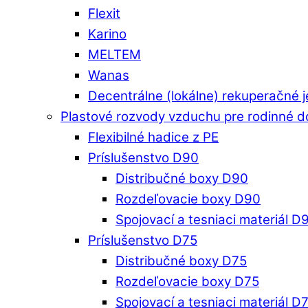
Flexit
Karino
MELTEM
Wanas
Decentrálne (lokálne) rekuperačné 
Plastové rozvody vzduchu pre rodinné 
Flexibilné hadice z PE
Príslušenstvo D90
Distribučné boxy D90
Rozdeľovacie boxy D90
Spojovací a tesniaci materiál D
Príslušenstvo D75
Distribučné boxy D75
Rozdeľovacie boxy D75
Spojovací a tesniaci materiál D