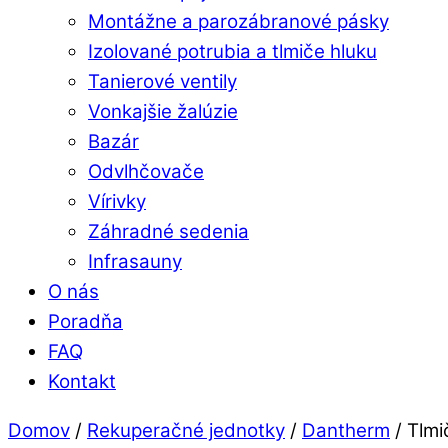
Montážne a parozábranové pásky
Izolované potrubia a tlmiče hluku
Tanierové ventily
Vonkajšie žalúzie
Bazár
Odvlhčovače
Vírivky
Záhradné sedenia
Infrasauny
O nás
Poradňa
FAQ
Kontakt
Close
Domov
/
Rekuperačné jednotky
/
Dantherm
/ Tlmi