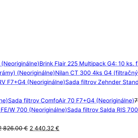
Brink Flair 225 Multipack G4: 10 ks. f
Nilan CT 300 4ks G4 (filtračný
Sada filtrov Zehnder Stan
Sada filtrov ComfoAir 70 F7+G4 (Neoriginálne)
7
Sada filtrov Salda RIS 7
Pôvodná
Aktuálna
2 826.00
€
2 440.32
€
cena
cena