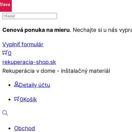
Zľava
Skip
to
content
Cenová ponuka na mieru
. Nechajte si u nás vy
Vyplniť formulár
0
Menu
rekuperacia-shop.sk
Rekuperácia v dome - inštalačný materiál
Detaily účtu
0
Košík
Hľadať
Obchod