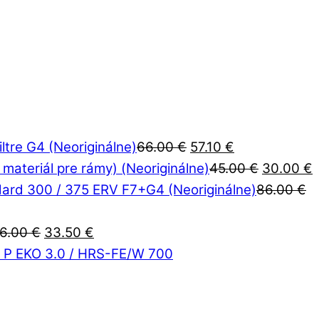
Pôvodná
Aktuálna
iltre G4 (Neoriginálne)
66.00
€
57.10
€
cena
cena
Pôvodná
A
 materiál pre rámy) (Neoriginálne)
45.00
€
30.00
€
bola:
je:
cena
dard 300 / 375 ERV F7+G4 (Neoriginálne)
86.00
€
66.00 €.
57.10 €.
bola:
j
Pôvodná
Aktuálna
45.00 €.
3
6.00
€
33.50
€
cena
cena
00 P EKO 3.0 / HRS-FE/W 700
bola:
je:
76.00 €.
33.50 €.