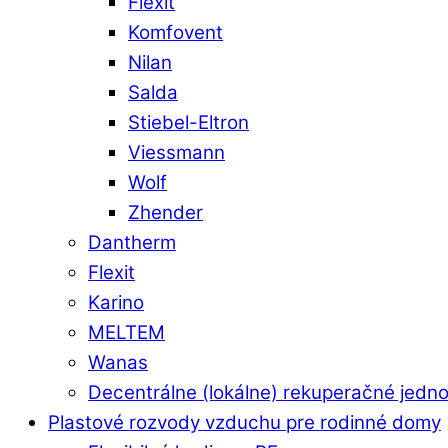
Flexit
Komfovent
Nilan
Salda
Stiebel-Eltron
Viessmann
Wolf
Zhender
Dantherm
Flexit
Karino
MELTEM
Wanas
Decentrálne (lokálne) rekuperačné jedn
Plastové rozvody vzduchu pre rodinné domy