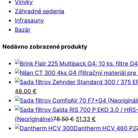
Vírivky
Záhradné sedenia
Infrasauny
Bazár
Nedávno zobrazené produkty
Pôvodná
Aktuálna
48.00
€
cena
cena
bola:
je:
86.00 €.
48.00 €.
Pôvodná
Aktuálna
(Neoriginálne)
78.50
€
51.33
€
cena
cena
Dantherm HCV 460 P2
bola:
je: