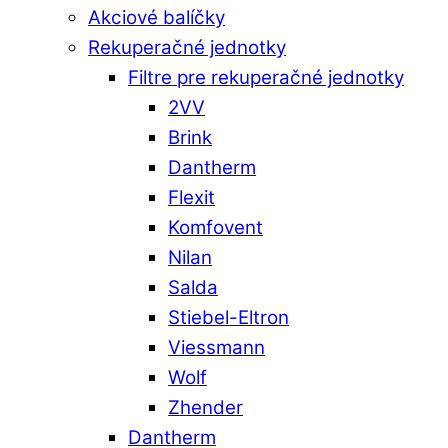
Akciové balíčky
Rekuperačné jednotky
Filtre pre rekuperačné jednotky
2VV
Brink
Dantherm
Flexit
Komfovent
Nilan
Salda
Stiebel-Eltron
Viessmann
Wolf
Zhender
Dantherm